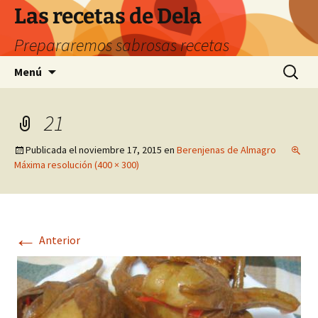
Saltar
Las recetas de Dela
al
Prepararemos sabrosas recetas
contenido
Buscar:
Menú
21
Publicada el
noviembre 17, 2015
en
Berenjenas de Almagro
Máxima resolución (400 × 300)
←
Anterior