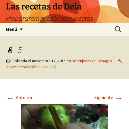
Saltar
Las recetas de Dela
al
Prepararemos sabrosas recetas
contenido
Buscar:
Menú
5
Publicada el
noviembre 17, 2015
en
Berenjenas de Almagro
Máxima resolución (300 × 225)
←
→
Anterior
Siguiente