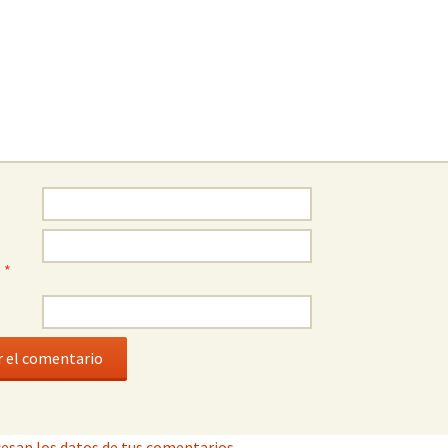
o
*
esan los datos de tus comentarios.