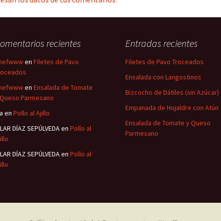
omentarios recientes
Entradas recientes
hefwww
en
Filetes de Pavo
Filetes de Pavo Troceados
roceados
Ensalada con Langostinos
hefwww
en
Ensalada de Tomate
Bizcocho de Dátiles (sin Azúcar)
 Queso Parmesano
Empanada de Hojaldre con Atún
sa
en
Pollo al Ajillo
Ensalada de Tomate y Queso
ILAR DÍAZ SEPÚLVEDA
en
Pollo al
Parmesano
illo
ILAR DÍAZ SEPÚLVEDA
en
Pollo al
illo