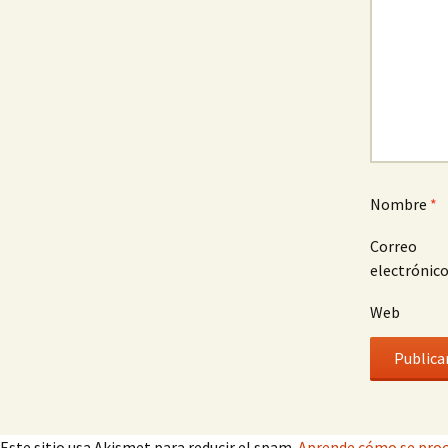
Nombre
*
Correo
electrónic
Web
Este sitio usa Akismet para reducir el spam.
Aprende cómo se proc