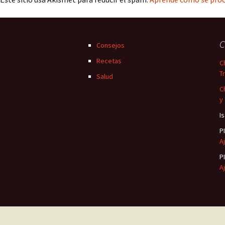
C
Consejos
Recetas
C
T
Salud
C
y
I
P
Aj
P
Aj