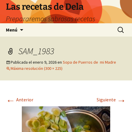
Saltar
Las recetas de Dela
al
Prepararemos sabrosas recetas
contenido
Buscar:
Menú
SAM_1983
Publicada el
enero 9, 2026
en
Sopa de Puerros de mi Madre
Máxima resolución (300 × 225)
←
→
Anterior
Siguiente