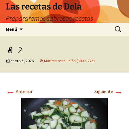
Saltar
Las recetas de Dela
al
Prepararemos sabrosas recetas
contenido
Buscar:
Menú
2
enero 5, 2026
Máxima resolución (300 × 225)
←
→
Anterior
Siguiente