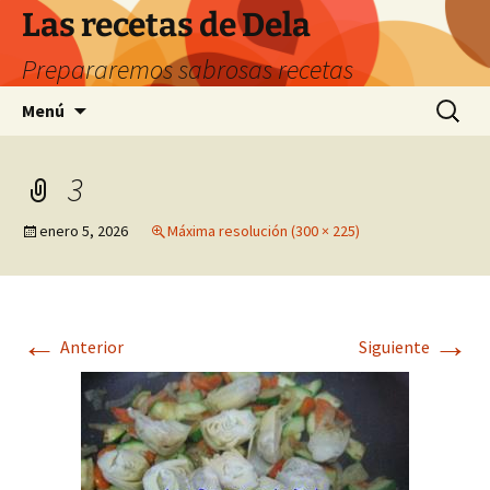
Saltar
Las recetas de Dela
al
Prepararemos sabrosas recetas
contenido
Buscar:
Menú
3
enero 5, 2026
Máxima resolución (300 × 225)
←
→
Anterior
Siguiente