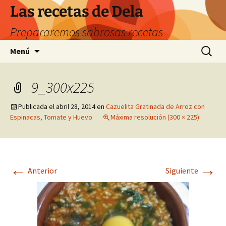
Saltar
Las recetas de Dela
al
Prepararemos sabrosas recetas
contenido
Buscar:
Menú
9_300x225
Publicada el
abril 28, 2014
en
Cazuelita Gratinada de Arroz con
Espinacas, Tomate y Huevo
Máxima resolución (300 × 225)
←
→
Anterior
Siguiente