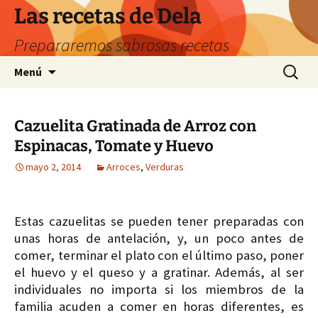
Saltar
Las recetas de Dela
al
Prepararemos sabrosas recetas
contenido
Buscar:
Menú
Cazuelita Gratinada de Arroz con
Espinacas, Tomate y Huevo
mayo 2, 2014
Arroces
,
Verduras
Estas cazuelitas se pueden tener preparadas con
unas horas de antelación, y, un poco antes de
comer, terminar el plato con el último paso, poner
el huevo y el queso y a gratinar. Además, al ser
individuales no importa si los miembros de la
familia acuden a comer en horas diferentes, es