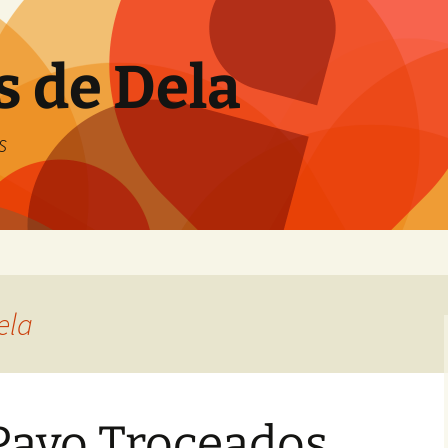
s de Dela
s
ela
 Pavo Troceados