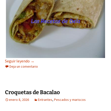
Burrito de Pavo Asado
Seguir leyendo
→
Deja un comentario
Croquetas de Bacalao
enero 8, 2026
Entrantes
,
Pescados y mariscos