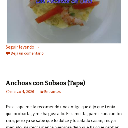
Ensaladilla de Gambas
Seguir leyendo
→
Deja un comentario
Anchoas con Sobaos (Tapa)
marzo 4, 2026
Entrantes
Esta tapa me la recomendó una amiga que dijo que tenía
que probarla, y me ha gustado. Es sencilla, parece una unión
rara, pero ya se sabe que lo dulce y lo salado casan, muy a
menudo, perfectamente. Siempre digo que hay que probar,