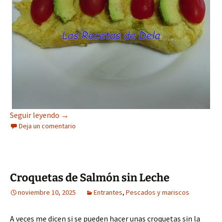
Tortilla de Ajetes y Setas
Seguir leyendo
→
Deja un comentario
Croquetas de Salmón sin Leche
noviembre 10, 2025
Entrantes
,
Pescados y mariscos
A veces me dicen si se pueden hacer unas croquetas sin la