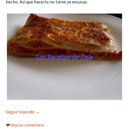
hecho. Así que hacerla no tiene ya excusas.
Empanada de Hojaldre con Atún
Seguir leyendo
→
Deja un comentario