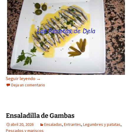
Boquerones en vinagre
Seguir leyendo
→
Deja un comentario
Ensaladilla de Gambas
abril 20, 2026
Ensaladas
,
Entrantes
,
Legumbres y patatas
,
Pescados y mariscos