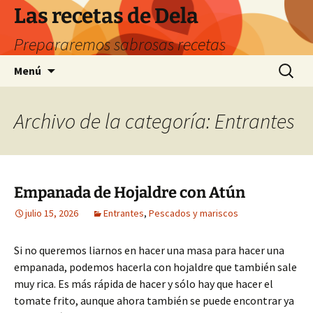
Saltar
Las recetas de Dela
al
Prepararemos sabrosas recetas
contenido
Buscar:
Menú
Archivo de la categoría: Entrantes
Empanada de Hojaldre con Atún
julio 15, 2026
Entrantes
,
Pescados y mariscos
Si no queremos liarnos en hacer una masa para hacer una
empanada, podemos hacerla con hojaldre que también sale
muy rica. Es más rápida de hacer y sólo hay que hacer el
tomate frito, aunque ahora también se puede encontrar ya