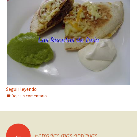
Empanadillas de Tortilla de Trigo con Carrillera
Seguir leyendo
→
Deja un comentario
Ir
←
Entradas más antiguas