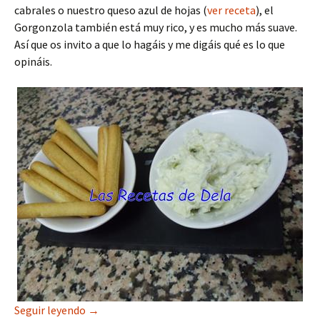
cabrales o nuestro queso azul de hojas (
ver receta
), el
Gorgonzola también está muy rico, y es mucho más suave.
Así que os invito a que lo hagáis y me digáis qué es lo que
opináis.
Crema de Queso Gorgonzola
Seguir leyendo
→