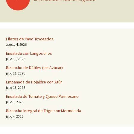
a
las
Filetes de Pavo Troceados
agosto 4, 2026
entradas
Ensalada con Langostinos
julio 30, 2026
Bizcocho de Dátiles (sin Azúcar)
julio 21, 2026
Empanada de Hojaldre con Atún
julio 15, 2026
Ensalada de Tomate y Queso Parmesano
julio 9, 2026
Bizcocho Integral de Trigo con Mermelada
julio 4, 2026