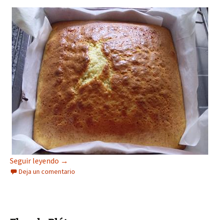
Bizcocho con Mantecados de Sésamo (Thermom
Seguir leyendo
→
Deja un comentario