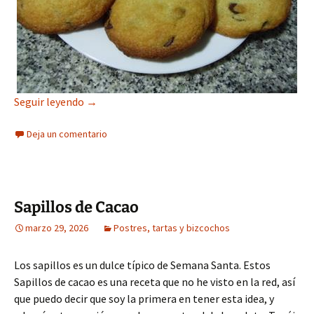
Cookies de Horchata Condensada de Chufa con 
Seguir leyendo
→
Deja un comentario
Sapillos de Cacao
marzo 29, 2026
Postres, tartas y bizcochos
Los sapillos es un dulce típico de Semana Santa. Estos
Sapillos de cacao es una receta que no he visto en la red, así
que puedo decir que soy la primera en tener esta idea, y