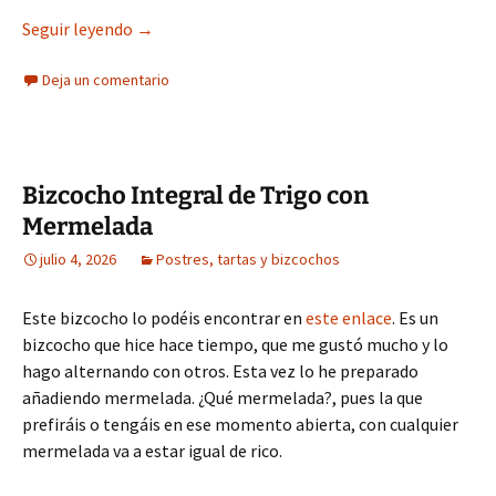
Bizcocho de Dátiles (sin Azúcar)
Seguir leyendo
→
Deja un comentario
Bizcocho Integral de Trigo con
Mermelada
julio 4, 2026
Postres, tartas y bizcochos
Este bizcocho lo podéis encontrar en
este enlace
. Es un
bizcocho que hice hace tiempo, que me gustó mucho y lo
hago alternando con otros. Esta vez lo he preparado
añadiendo mermelada. ¿Qué mermelada?, pues la que
prefiráis o tengáis en ese momento abierta, con cualquier
mermelada va a estar igual de rico.