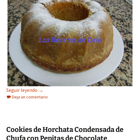
Bizcocho con Condensada de Chufa y Chufa Nor
Seguir leyendo
→
Deja un comentario
Cookies de Horchata Condensada de
Chufa con Pepitas de Chocolate