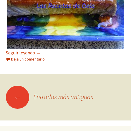
Flan de Plátano
Seguir leyendo
→
Deja un comentario
Ir
←
Entradas más antiguas
a
las