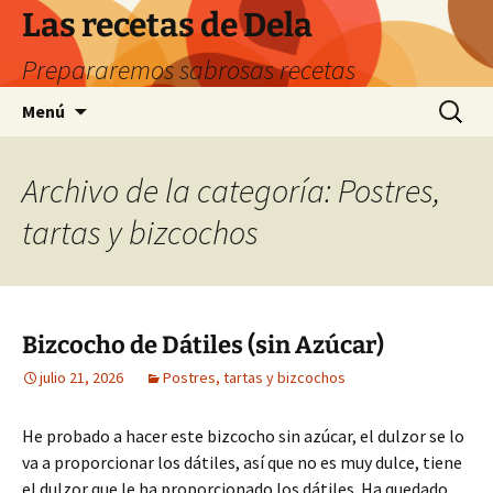
Saltar
Las recetas de Dela
al
Prepararemos sabrosas recetas
contenido
Buscar:
Menú
Archivo de la categoría: Postres,
tartas y bizcochos
Bizcocho de Dátiles (sin Azúcar)
julio 21, 2026
Postres, tartas y bizcochos
He probado a hacer este bizcocho sin azúcar, el dulzor se lo
va a proporcionar los dátiles, así que no es muy dulce, tiene
el dulzor que le ha proporcionado los dátiles. Ha quedado