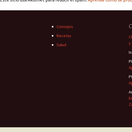
C
Consejos
Recetas
C
y
Salud
I
P
Aj
P
Aj
A
E
Z