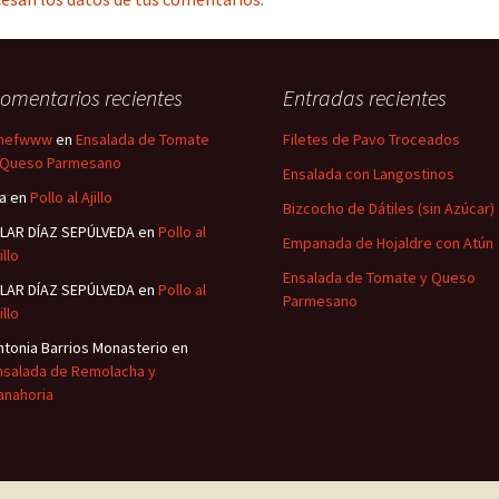
omentarios recientes
Entradas recientes
hefwww
en
Ensalada de Tomate
Filetes de Pavo Troceados
 Queso Parmesano
Ensalada con Langostinos
sa
en
Pollo al Ajillo
Bizcocho de Dátiles (sin Azúcar)
ILAR DÍAZ SEPÚLVEDA
en
Pollo al
Empanada de Hojaldre con Atún
illo
Ensalada de Tomate y Queso
ILAR DÍAZ SEPÚLVEDA
en
Pollo al
Parmesano
illo
ntonia Barrios Monasterio
en
nsalada de Remolacha y
anahoria