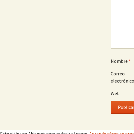
Nombre
*
Correo
electrónic
Web
Este sitio usa Akismet para reducir el spam.
Aprende cómo se proc