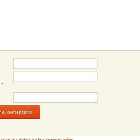
o
*
esan los datos de tus comentarios.