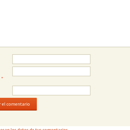
o
*
esan los datos de tus comentarios.