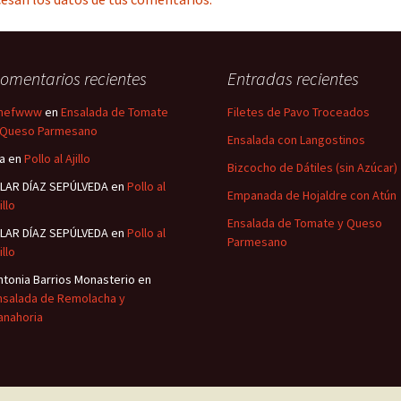
omentarios recientes
Entradas recientes
hefwww
en
Ensalada de Tomate
Filetes de Pavo Troceados
 Queso Parmesano
Ensalada con Langostinos
sa
en
Pollo al Ajillo
Bizcocho de Dátiles (sin Azúcar)
ILAR DÍAZ SEPÚLVEDA
en
Pollo al
Empanada de Hojaldre con Atún
illo
Ensalada de Tomate y Queso
ILAR DÍAZ SEPÚLVEDA
en
Pollo al
Parmesano
illo
ntonia Barrios Monasterio
en
nsalada de Remolacha y
anahoria