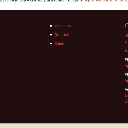
C
Consejos
Recetas
C
y
Salud
I
P
Aj
P
Aj
A
E
Z