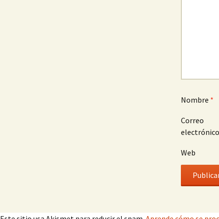
Nombre
*
Correo
electrónic
Web
Este sitio usa Akismet para reducir el spam.
Aprende cómo se proc