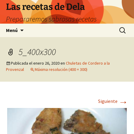
Saltar
Las recetas de Dela
al
Prepararemos sabrosas recetas
contenido
Buscar:
Menú
5_400x300
Publicada el
enero 26, 2020
en
Chuletas de Cordero a la
Provenzal
Máxima resolución (400 × 300)
→
Siguiente