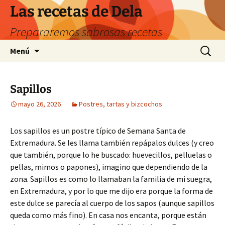
Saltar
Las recetas de Dela
al
Prepararemos sabrosas recetas
contenido
Buscar:
Menú
Sapillos
mayo 26, 2026
Postres, tartas y bizcochos
Los sapillos es un postre típico de Semana Santa de
Extremadura. Se les llama también repápalos dulces (y creo
que también, porque lo he buscado: huevecillos, pelluelas o
pellas, mimos o papones), imagino que dependiendo de la
zona. Sapillos es como lo llamaban la familia de mi suegra,
en Extremadura, y por lo que me dijo era porque la forma de
este dulce se parecía al cuerpo de los sapos (aunque sapillos
queda como más fino). En casa nos encanta, porque están