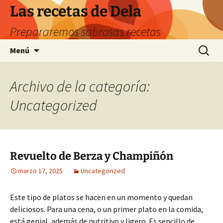
Saltar
Las recetas de Dela
al
Prepararemos sabrosas recetas
contenido
Buscar:
Menú
Archivo de la categoría:
Uncategorized
Revuelto de Berza y Champiñón
marzo 17, 2025
Uncategorized
Este tipo de platos se hacen en un momento y quedan
deliciosos. Para una cena, o un primer plato en la comida,
está genial, además de nutritivo y ligero. Es sencillo de