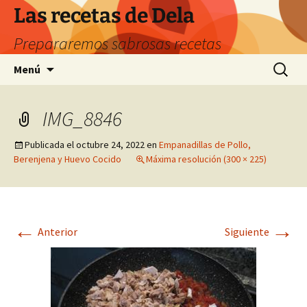
Saltar
Las recetas de Dela
al
Prepararemos sabrosas recetas
contenido
Buscar:
Menú
IMG_8846
Publicada el
octubre 24, 2022
en
Empanadillas de Pollo,
Berenjena y Huevo Cocido
Máxima resolución (300 × 225)
←
→
Anterior
Siguiente