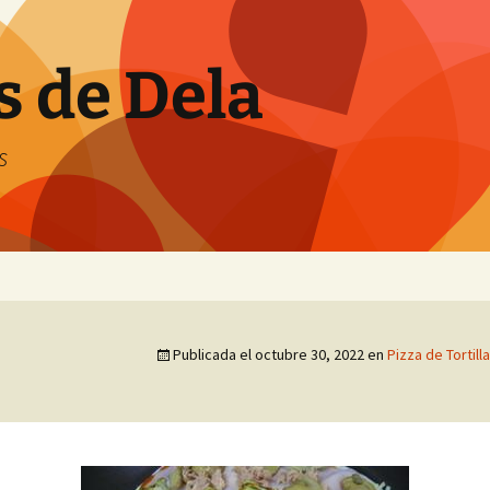
s de Dela
s
Publicada el
octubre 30, 2022
en
Pizza de Tortil