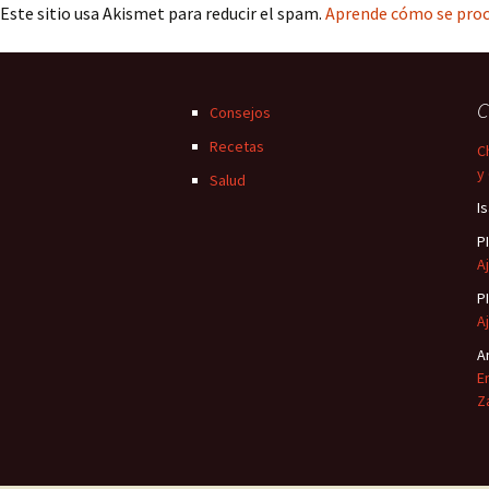
Este sitio usa Akismet para reducir el spam.
Aprende cómo se proc
C
Consejos
Recetas
C
y
Salud
I
P
Aj
P
Aj
A
E
Z