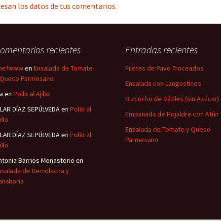
esan los datos de tus comentarios.
omentarios recientes
Entradas recientes
hefwww
en
Ensalada de Tomate
Filetes de Pavo Troceados
 Queso Parmesano
Ensalada con Langostinos
sa
en
Pollo al Ajillo
Bizcocho de Dátiles (sin Azúcar)
ILAR DÍAZ SEPÚLVEDA
en
Pollo al
Empanada de Hojaldre con Atún
illo
Ensalada de Tomate y Queso
ILAR DÍAZ SEPÚLVEDA
en
Pollo al
Parmesano
illo
ntonia Barrios Monasterio
en
nsalada de Remolacha y
anahoria