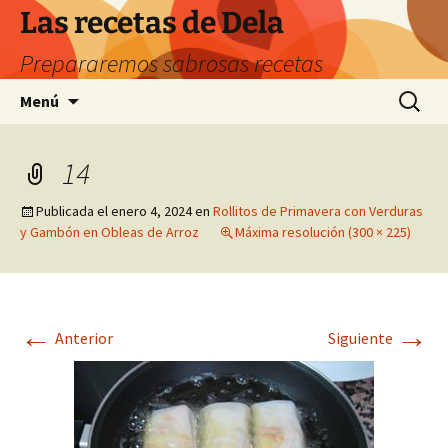
Saltar
Las recetas de Dela
al
Prepararemos sabrosas recetas
contenido
Buscar:
Menú
14
Publicada el
enero 4, 2024
en
Rollitos de Primavera con Verduras
y Gambón en Obleas de Arroz
Máxima resolución (300 × 225)
←
→
Anterior
Siguiente