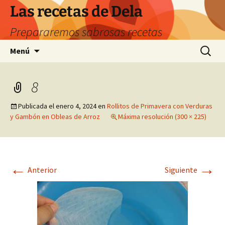
Saltar
Las recetas de Dela
al
Prepararemos sabrosas recetas
contenido
Buscar:
Menú
8
Publicada el
enero 4, 2024
en
Rollitos de Primavera con Verduras
y Gambón en Obleas de Arroz
Máxima resolución (300 × 225)
←
→
Anterior
Siguiente