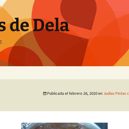
s de Dela
s
Publicada el
febrero 26, 2020
en
Judías Pintas 