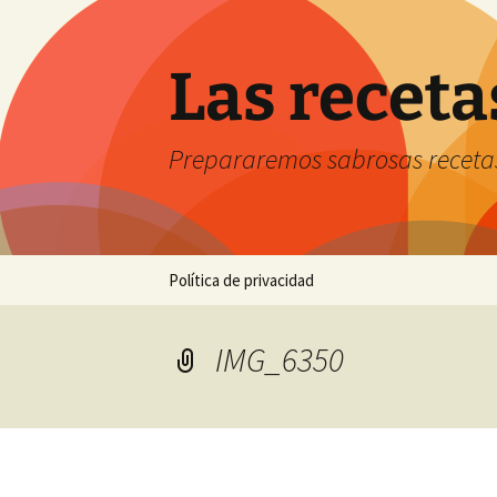
Saltar
al
contenido
Las receta
Prepararemos sabrosas receta
Política de privacidad
IMG_6350