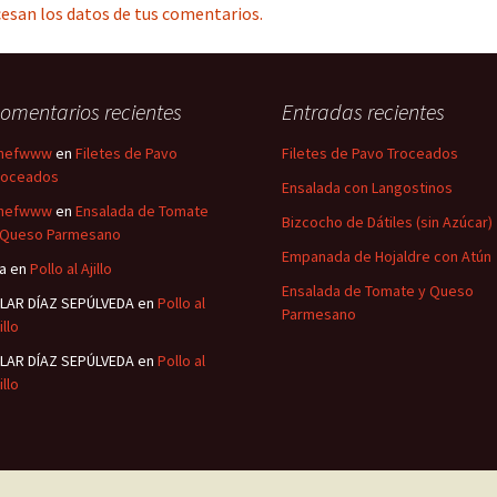
esan los datos de tus comentarios.
omentarios recientes
Entradas recientes
hefwww
en
Filetes de Pavo
Filetes de Pavo Troceados
roceados
Ensalada con Langostinos
hefwww
en
Ensalada de Tomate
Bizcocho de Dátiles (sin Azúcar)
 Queso Parmesano
Empanada de Hojaldre con Atún
sa
en
Pollo al Ajillo
Ensalada de Tomate y Queso
ILAR DÍAZ SEPÚLVEDA
en
Pollo al
Parmesano
illo
ILAR DÍAZ SEPÚLVEDA
en
Pollo al
illo