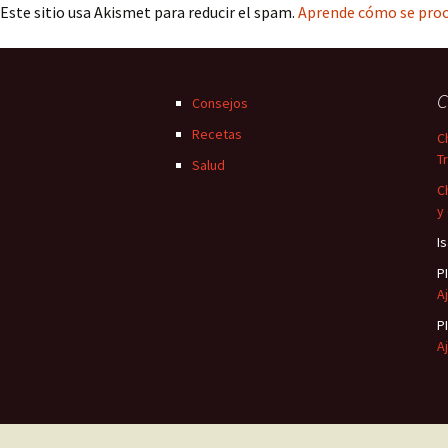
Este sitio usa Akismet para reducir el spam.
Aprende cómo se proc
C
Consejos
Recetas
C
T
Salud
C
y
I
P
Aj
P
Aj