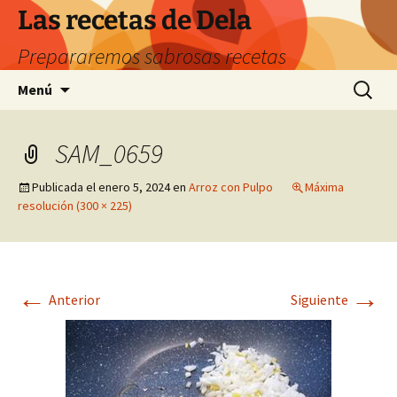
Saltar
Las recetas de Dela
al
Prepararemos sabrosas recetas
contenido
Buscar:
Menú
SAM_0659
Publicada el
enero 5, 2024
en
Arroz con Pulpo
Máxima
resolución (300 × 225)
←
→
Anterior
Siguiente