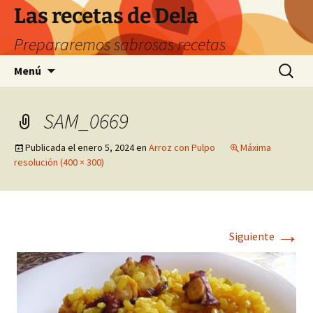
Saltar
Las recetas de Dela
al
Prepararemos sabrosas recetas
contenido
Buscar:
Menú
SAM_0669
Publicada el
enero 5, 2024
en
Arroz con Pulpo
Máxima
resolución (400 × 300)
→
Siguiente