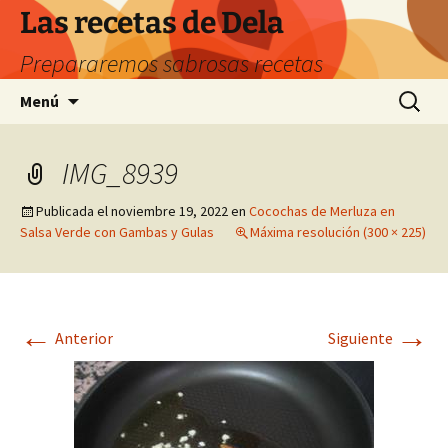
Saltar
Las recetas de Dela
al
Prepararemos sabrosas recetas
contenido
Buscar:
Menú
IMG_8939
Publicada el
noviembre 19, 2022
en
Cocochas de Merluza en
Salsa Verde con Gambas y Gulas
Máxima resolución (300 × 225)
←
→
Anterior
Siguiente