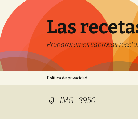
Saltar
al
contenido
Las receta
Prepararemos sabrosas receta
Política de privacidad
IMG_8950