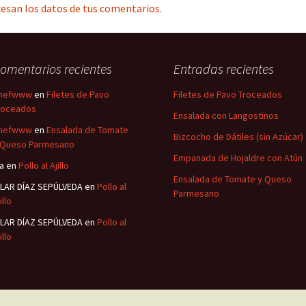
esan los datos de tus comentarios.
omentarios recientes
Entradas recientes
hefwww
en
Filetes de Pavo
Filetes de Pavo Troceados
roceados
Ensalada con Langostinos
hefwww
en
Ensalada de Tomate
Bizcocho de Dátiles (sin Azúcar)
 Queso Parmesano
Empanada de Hojaldre con Atún
sa
en
Pollo al Ajillo
Ensalada de Tomate y Queso
ILAR DÍAZ SEPÚLVEDA
en
Pollo al
Parmesano
illo
ILAR DÍAZ SEPÚLVEDA
en
Pollo al
illo