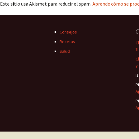
Este sitio usa Akismet para reducir el spam.
Aprende cómo se proc
C
Consejos
Recetas
C
T
Salud
C
y
I
P
Aj
P
Aj