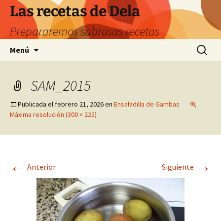
Saltar
Las recetas de Dela
al
Prepararemos sabrosas recetas
contenido
Buscar:
Menú
SAM_2015
Publicada el
febrero 21, 2026
en
Ensaladilla de Gambas
Máxima resolución (300 × 225)
←
→
Anterior
Siguiente