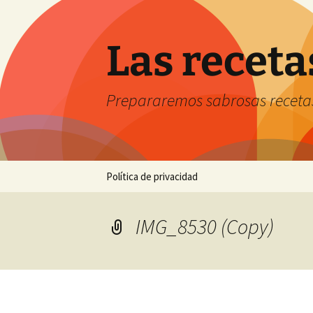
Saltar
al
contenido
Las receta
Prepararemos sabrosas receta
Política de privacidad
IMG_8530 (Copy)