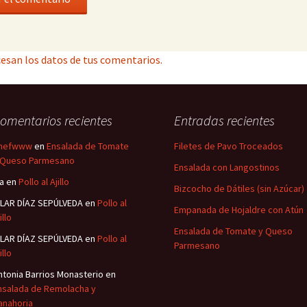
esan los datos de tus comentarios.
omentarios recientes
Entradas recientes
hefwww
en
Ensalada de Tomate
Filetes de Pavo Troceados
 Queso Parmesano
Ensalada con Langostinos
sa
en
Pollo al Ajillo
Bizcocho de Dátiles (sin Azúcar)
ILAR DÍAZ SEPÚLVEDA
en
Pollo al
Empanada de Hojaldre con Atún
illo
Ensalada de Tomate y Queso
ILAR DÍAZ SEPÚLVEDA
en
Pollo al
Parmesano
illo
ntonia Barrios Monasterio
en
nsalada de Remolacha y
anahoria