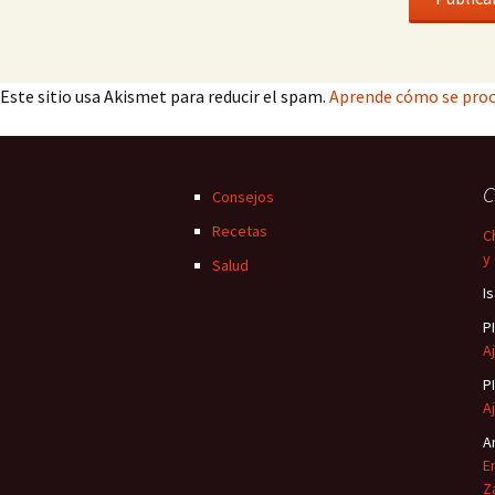
Este sitio usa Akismet para reducir el spam.
Aprende cómo se proc
C
Consejos
Recetas
C
y
Salud
I
P
Aj
P
Aj
A
E
Z