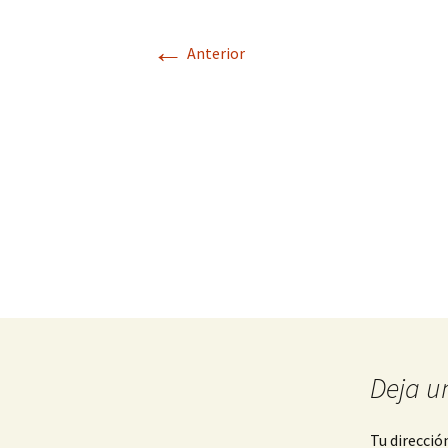
←
Anterior
Deja u
Tu direcció