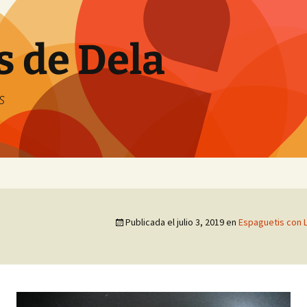
s de Dela
s
Publicada el
julio 3, 2019
en
Espaguetis con L