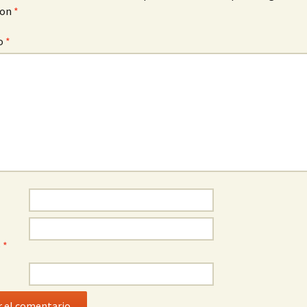
con
*
o
*
o
*