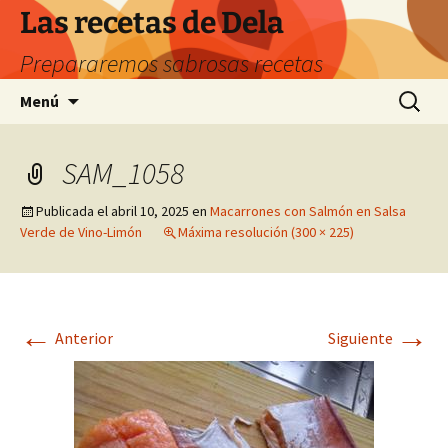
Saltar
Las recetas de Dela
al
Prepararemos sabrosas recetas
contenido
Buscar:
Menú
SAM_1058
Publicada el
abril 10, 2025
en
Macarrones con Salmón en Salsa
Verde de Vino-Limón
Máxima resolución (300 × 225)
←
→
Anterior
Siguiente