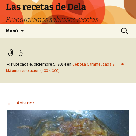
Saltar
Las recetas de Dela
al
Prepararemos sabrosas recetas
contenido
Buscar:
Menú
5
Publicada el
diciembre 9, 2014
en
Cebolla Caramelizada 2
Máxima resolución (400 × 300)
←
Anterior