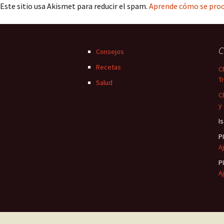
Este sitio usa Akismet para reducir el spam.
Aprende cómo se proc
C
Consejos
Recetas
C
T
Salud
C
y
I
P
Aj
P
Aj