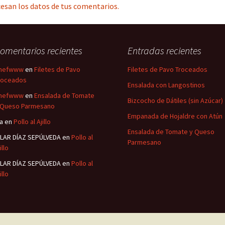
esan los datos de tus comentarios.
omentarios recientes
Entradas recientes
hefwww
en
Filetes de Pavo
Filetes de Pavo Troceados
roceados
Ensalada con Langostinos
hefwww
en
Ensalada de Tomate
Bizcocho de Dátiles (sin Azúcar)
 Queso Parmesano
Empanada de Hojaldre con Atún
sa
en
Pollo al Ajillo
Ensalada de Tomate y Queso
ILAR DÍAZ SEPÚLVEDA
en
Pollo al
Parmesano
illo
ILAR DÍAZ SEPÚLVEDA
en
Pollo al
illo