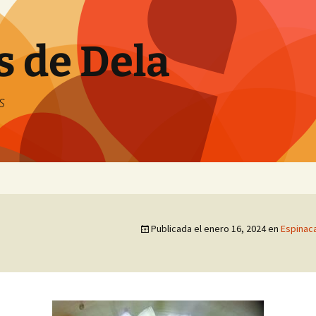
s de Dela
s
Publicada el
enero 16, 2024
en
Espinac