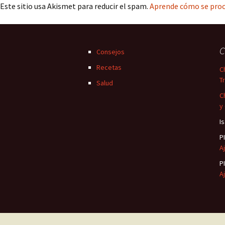
Este sitio usa Akismet para reducir el spam.
Aprende cómo se proc
C
Consejos
Recetas
C
T
Salud
C
y
I
P
Aj
P
Aj