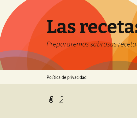
Saltar
al
contenido
Las receta
Prepararemos sabrosas receta
Política de privacidad
2