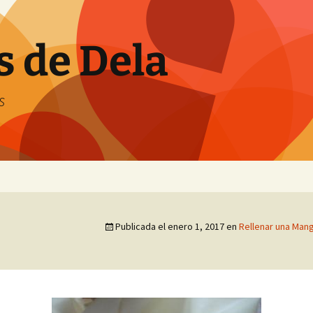
s de Dela
s
Publicada el
enero 1, 2017
en
Rellenar una Mang