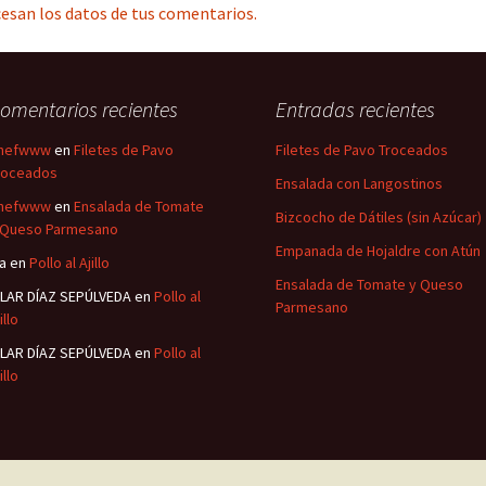
esan los datos de tus comentarios.
omentarios recientes
Entradas recientes
hefwww
en
Filetes de Pavo
Filetes de Pavo Troceados
roceados
Ensalada con Langostinos
hefwww
en
Ensalada de Tomate
Bizcocho de Dátiles (sin Azúcar)
 Queso Parmesano
Empanada de Hojaldre con Atún
sa
en
Pollo al Ajillo
Ensalada de Tomate y Queso
ILAR DÍAZ SEPÚLVEDA
en
Pollo al
Parmesano
illo
ILAR DÍAZ SEPÚLVEDA
en
Pollo al
illo