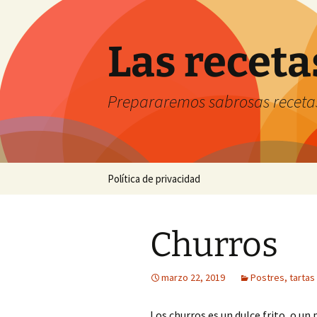
Saltar
al
contenido
Las receta
Prepararemos sabrosas receta
Política de privacidad
Churros
marzo 22, 2019
Postres, tartas
Los churros es un dulce frito, o un