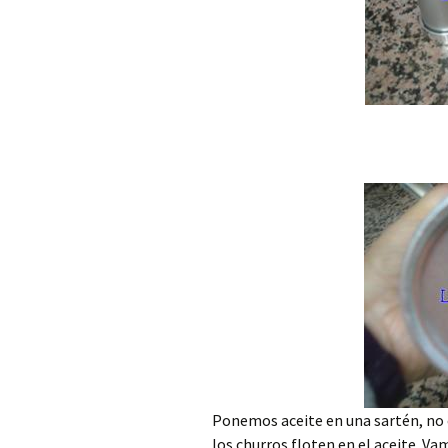
Ponemos aceite en una sartén, no e
los churros floten en el aceite. Va