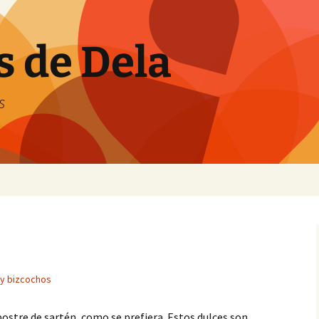
s de Dela
s
 y bizcochos
 postre de sartén, como se prefiera. Estos dulces son