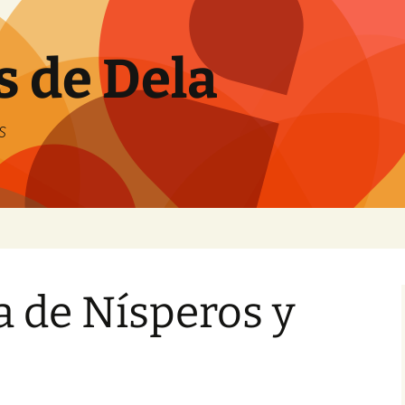
s de Dela
s
 de Nísperos y