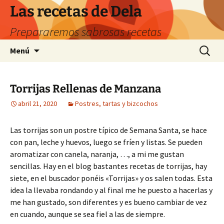
Saltar
Las recetas de Dela
al
Prepararemos sabrosas recetas
contenido
Buscar:
Menú
Torrijas Rellenas de Manzana
abril 21, 2020
Postres, tartas y bizcochos
Las torrijas son un postre típico de Semana Santa, se hace
con pan, leche y huevos, luego se fríen y listas. Se pueden
aromatizar con canela, naranja, …, a mi me gustan
sencillas. Hay en el blog bastantes recetas de torrijas, hay
siete, en el buscador ponéis «Torrijas» y os salen todas. Esta
idea la llevaba rondando y al final me he puesto a hacerlas y
me han gustado, son diferentes y es bueno cambiar de vez
en cuando, aunque se sea fiel a las de siempre.