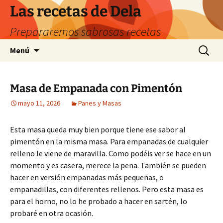
Saltar
Las recetas de Dela
al
Prepararemos sabrosas recetas
contenido
Buscar:
Menú
Masa de Empanada con Pimentón
mayo 11, 2026
Panes y Masas
Esta masa queda muy bien porque tiene ese sabor al
pimentón en la misma masa. Para empanadas de cualquier
relleno le viene de maravilla. Como podéis ver se hace en un
momento y es casera, merece la pena. También se pueden
hacer en versión empanadas más pequeñas, o
empanadillas, con diferentes rellenos. Pero esta masa es
para el horno, no lo he probado a hacer en sartén, lo
probaré en otra ocasión.