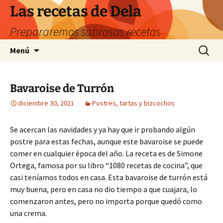
Saltar
Las recetas de Dela
al
Prepararemos sabrosas recetas
contenido
Buscar:
Menú
Bavaroise de Turrón
diciembre 30, 2021
Postres, tartas y bizcochos
Se acercan las navidades y ya hay que ir probando algún
postre para estas fechas, aunque este bavaroise se puede
comer en cualquier época del año. La receta es de Simone
Ortega, famosa por su libro “1080 recetas de cocina”, que
casi teníamos todos en casa. Esta bavaroise de turrón está
muy buena, pero en casa no dio tiempo a que cuajara, lo
comenzaron antes, pero no importa porque quedó como
una crema.