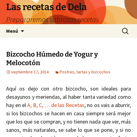
Saltar
Las recetas de Dela
al
Prepararemos sabrosas recetas
contenido
Buscar:
Menú
Bizcocho Húmedo de Yogur y
Melocotón
septiembre 17, 2014
Postres, tartas y bizcochos
Aquí os dejo con otro bizcocho, son ideales para
desayunos y meriendas, al haber tanta variedad como
hay en el
A, B, C, … de las Recetas
, no os vais a aburrir,
si los bizcochos se hacen en casa siempre será mejor
que los que se compran, y no tienen nada que ver, más
sanos, más naturales, se sabe lo que se pone, y si no