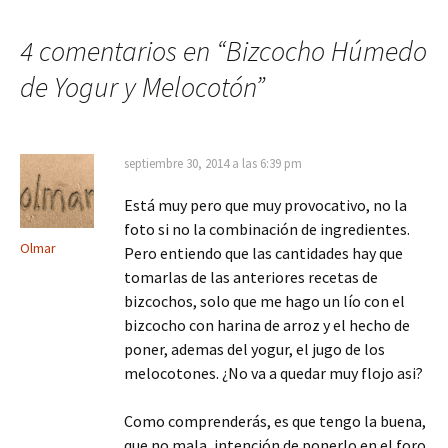
de
4 comentarios en “
Bizcocho Húmedo
entradas
de Yogur y Melocotón
”
septiembre 30, 2014 a las 6:39 pm
Está muy pero que muy provocativo, no la
foto si no la combinación de ingredientes.
Olmar
Pero entiendo que las cantidades hay que
tomarlas de las anteriores recetas de
bizcochos, solo que me hago un lío con el
bizcocho con harina de arroz y el hecho de
poner, ademas del yogur, el jugo de los
melocotones. ¿No va a quedar muy flojo asi?
Como comprenderás, es que tengo la buena,
que no mala, intención de ponerlo en el foro