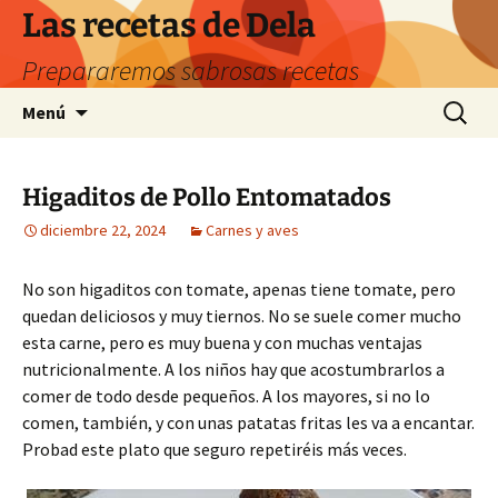
Saltar
Las recetas de Dela
al
Prepararemos sabrosas recetas
contenido
Buscar:
Menú
Higaditos de Pollo Entomatados
diciembre 22, 2024
Carnes y aves
No son higaditos con tomate, apenas tiene tomate, pero
quedan deliciosos y muy tiernos. No se suele comer mucho
esta carne, pero es muy buena y con muchas ventajas
nutricionalmente. A los niños hay que acostumbrarlos a
comer de todo desde pequeños. A los mayores, si no lo
comen, también, y con unas patatas fritas les va a encantar.
Probad este plato que seguro repetiréis más veces.