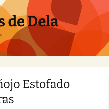
s de Dela
s
ñojo Estofado
ras