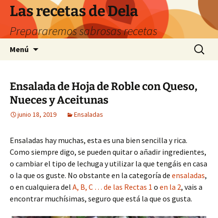
Saltar
Las recetas de Dela
al
Prepararemos sabrosas recetas
contenido
Buscar:
Menú
Ensalada de Hoja de Roble con Queso,
Nueces y Aceitunas
junio 18, 2019
Ensaladas
Ensaladas hay muchas, esta es una bien sencilla y rica.
Como siempre digo, se pueden quitar o añadir ingredientes,
o cambiar el tipo de lechuga y utilizar la que tengáis en casa
o la que os guste. No obstante en la categoría de
ensaladas
,
o en cualquiera del
A, B, C … de las Rectas 1
o
en la 2
, vais a
encontrar muchísimas, seguro que está la que os gusta.