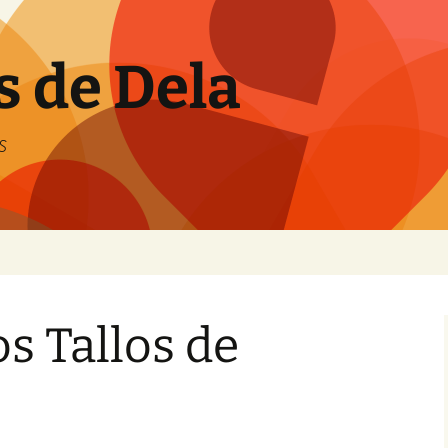
s de Dela
s
os Tallos de