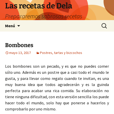
Saltar
Las recetas de Dela
al
Prepararemos sabrosas recetas
contenido
Buscar:
Menú
Bombones
mayo 13, 2017
Postres, tartas y bizcochos
Los bombones son un pecado, y es que no puedes comer
sólo uno. Además es un postre que a casi todo el mundo le
gusta, y para llevar como regalo cuando te invitan, es una
muy buena idea que todos agradecerán y es la guinda
perfecta para acabar una rica comida. Su elaboración no
tiene ninguna dificultad, con esta versión sencilla los puede
hacer todo el mundo, solo hay que ponerse a hacerlos y
comprobarlo por uno mismo.