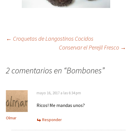
Navegación
←
Croquetas de Langostinos Cocidos
Conservar el Perejil Fresco
→
de
2 comentarios en “
Bombones
”
entradas
mayo 16, 2017 a las 6:34 pm
Ricos! Me mandas unos?
Olmar
Responder