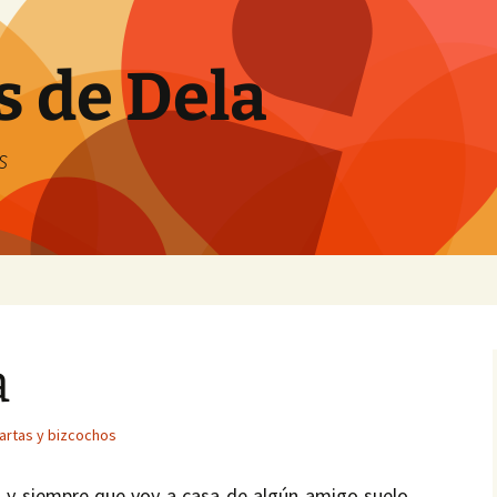
s de Dela
s
a
tartas y bizcochos
 y siempre que voy a casa de algún amigo suelo