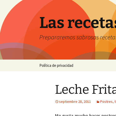
Saltar
al
contenido
Las receta
Prepararemos sabrosas receta
Política de privacidad
Leche Frit
septiembre 28, 2011
Postres, 
Me gusta mucho hacer postres