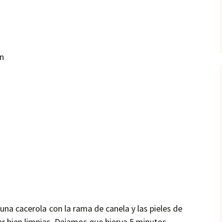
ón
una cacerola con la rama de canela y las pieles de
tar bien limpias. Dejamos que hierva 5 minutos.