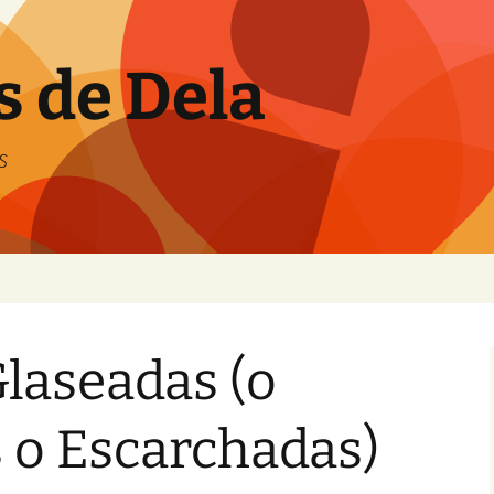
s de Dela
s
laseadas (o
 o Escarchadas)