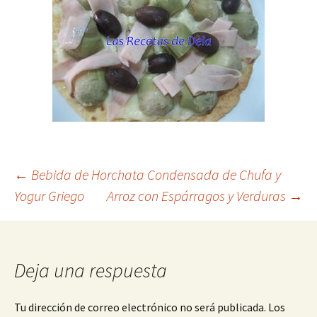
Navegación
←
Bebida de Horchata Condensada de Chufa y
Yogur Griego
Arroz con Espárragos y Verduras
→
de
entradas
Deja una respuesta
Tu dirección de correo electrónico no será publicada.
Los