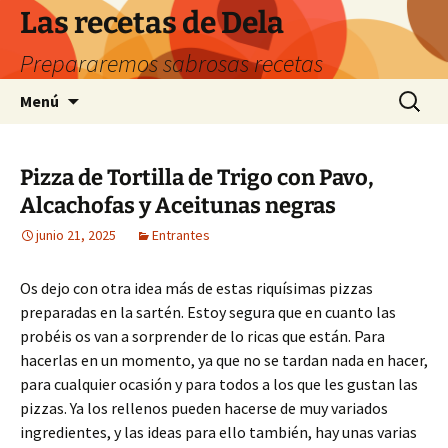
Saltar
Las recetas de Dela
al
Prepararemos sabrosas recetas
contenido
Buscar:
Menú
Pizza de Tortilla de Trigo con Pavo,
Alcachofas y Aceitunas negras
junio 21, 2025
Entrantes
Os dejo con otra idea más de estas riquísimas pizzas
preparadas en la sartén. Estoy segura que en cuanto las
probéis os van a sorprender de lo ricas que están. Para
hacerlas en un momento, ya que no se tardan nada en hacer,
para cualquier ocasión y para todos a los que les gustan las
pizzas. Ya los rellenos pueden hacerse de muy variados
ingredientes, y las ideas para ello también, hay unas varias