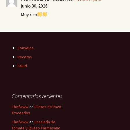
junio 30, 2026
Muy rico
Consejos
Recetas
Salud
Comentarios recientes
Chefwww
en
Filetes de Pavo
Troceados
Chefwww
en
Ensalada de
Tomate y Queso Parmesano