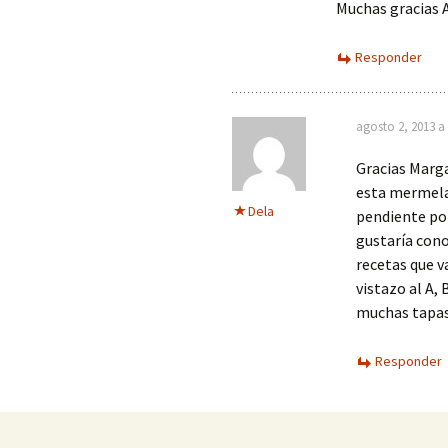
Muchas gracias 
Responder
agosto 2, 2013 a
Gracias Marga
esta mermelad
Dela
pendiente po
gustaría conoc
recetas que v
vistazo al A,
muchas tapas,
Responder