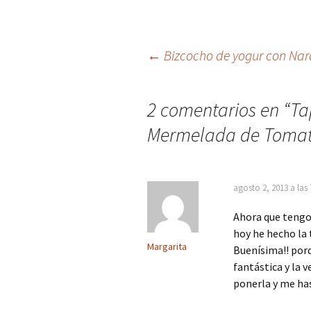
Navegación
←
Bizcocho de yogur con Nar
de
2 comentarios en “
Ta
Mermelada de Toma
entradas
agosto 2, 2013 a las
Ahora que tengo
hoy he hecho la
Margarita
Buenísima!! por
fantástica y la 
ponerla y me ha