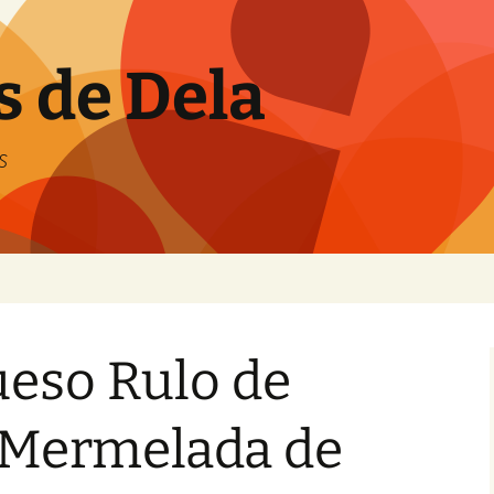
s de Dela
s
ueso Rulo de
 Mermelada de