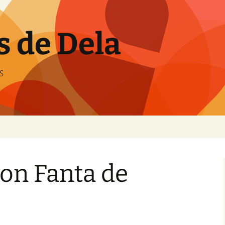
s de Dela
s
on Fanta de