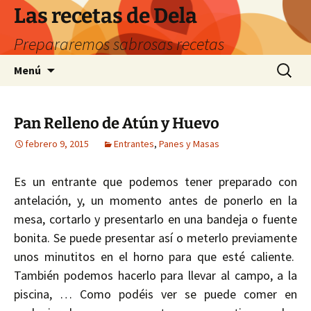
Saltar
Las recetas de Dela
al
Prepararemos sabrosas recetas
contenido
Buscar:
Menú
Pan Relleno de Atún y Huevo
febrero 9, 2015
Entrantes
,
Panes y Masas
Es un entrante que podemos tener preparado con
antelación, y, un momento antes de ponerlo en la
mesa, cortarlo y presentarlo en una bandeja o fuente
bonita. Se puede presentar así o meterlo previamente
unos minutitos en el horno para que esté caliente.
También podemos hacerlo para llevar al campo, a la
piscina, … Como podéis ver se puede comer en