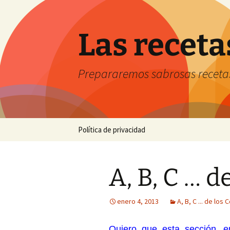
Saltar
al
contenido
Las receta
Prepararemos sabrosas receta
Política de privacidad
A, B, C … d
enero 4, 2013
A, B, C ... de los
Quiero que esta sección, e