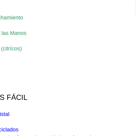
chamiento
n las Manos
(citrícos)
S FÁCIL
stal
ciclados