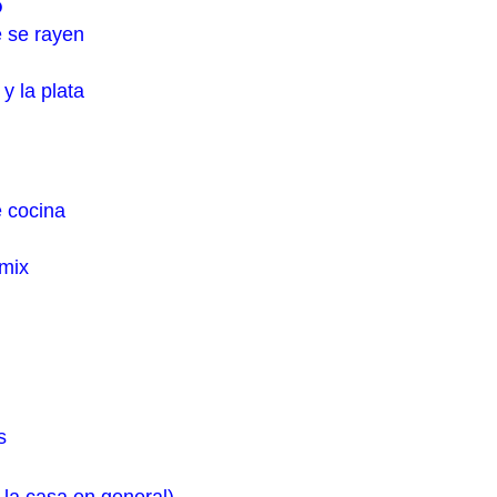
o
e se rayen
y la plata
e cocina
omix
s