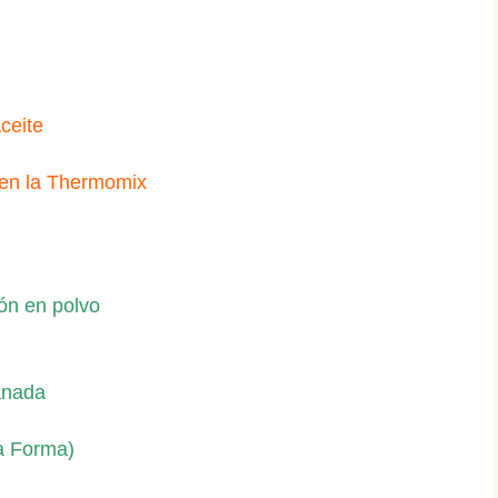
ceite
 en la Thermomix
ón en polvo
anada
a Forma)