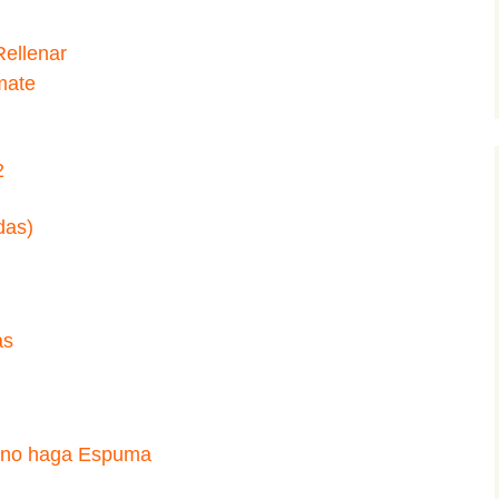
Rellenar
mate
2
das)
as
ue no haga Espuma