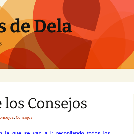
s de Dela
s
e los Consejos
 Consejos
,
Consejos
n la que se van a ir recopilando todos los