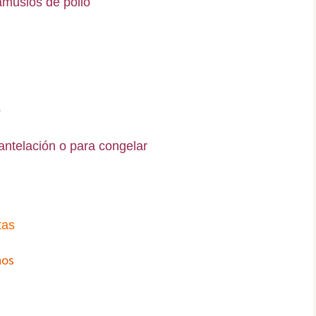
amuslos de pollo
o
ntelación o para congelar
tas
hos